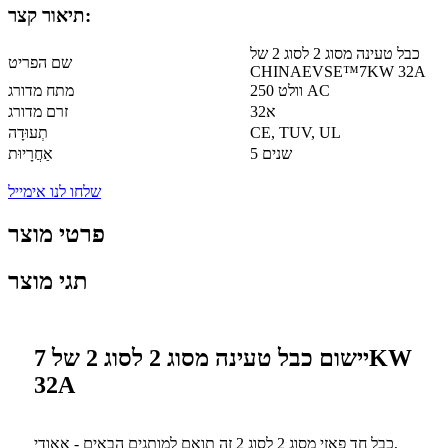
תיאור קצר:
כבל טעינה מסוג 2 לסוג 2 של
שם הפריט
CHINAEVSE™️7KW 32A
250 וולט AC
מתח מדורג
32א
זרם מדורג
CE, TUV, UL
תְעוּדָה
5 שנים
אַחֲרָיוּת
שלחו לנו אימייל
פרטי מוצר
תגי מוצר
יישום כבל טעינה מסוג 2 לסוג 2 של 7KW
32A
כבל חד פאזי מסוג 2 לסוג 2 זה תואם למותגים הבאים - אאודי,