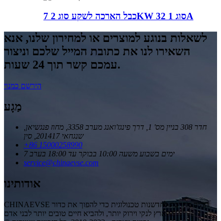
כבל הארכה לשקע סוג 2 7KW סוג 1 32A
לשאלות בנוגע למוצרים או למחירון שלנו, אנא
השאירו לנו את כתובת המייל שלכם וניצור
עמכם קשר תוך 24 שעות.
הירשם כמנוי
מַגָע
חדר 308 בניין מס' 1, דרך פינגז'ואנג מערב 3358, מחוז פנגשיאן,
שנגחאי 201417, סין
+86 15000258990
7 ימים בשבוע משעה 10:00 בבוקר עד 18:00 בערב
service@chinaevse.com
אודותינו
CHINAEVSE תהיה מחויבת לחדשנות טכנולוגית כדי להפוך את כדור
הארץ לנקי וירוק יותר, ולהביא חיים טובים יותר לבני אדם!