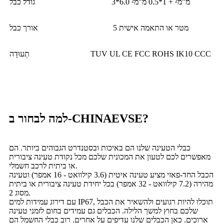
3*6.0 מ"מ² + 1*0.5 מ"מ²
גודל כבל
5 מטר או התאמה אישית
אורך כבל
TUV UL CE FCC ROHS IK10 CCC
תְעוּדָה
למה לבחור ב-CHINAEVSE?
כבלי הטעינה שלנו הם באיכות ובסטנדרט הגבוהים ביותר. הם
מאפשרים לכם לטעון את המכונית שלכם מכל נקודת טעינה ציבורית
או ביתית לרכב חשמלי.
הכבל החד-פאזי מציע טעינה איטית (3.6 קילוואט - 16 אמפר) וטעינה
מהירה (7.2 קילוואט - 32 אמפר) בכל יחידת טעינה ציבורית או ביתית
מסוג 2.
עם דירוג עמידות למים IP67, תוכלו להיות רגועים ולהשאיר את הכבל
שלכם בחוץ למשך הלילה. הכבלים גם עמידים בחום לזמני טעינה
ארוכים. כאן הכבלים שלנו עדיפים על אחרים. רוב כבלי החשמל הם