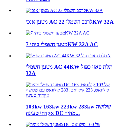
מטען אנכי AC לרכב חשמלי 22KW 32A
מטען חשמלי ביתי 7KW 32A AC
מטען חשמלי AC 44KW תלת פאזי כפול
32A
103kw 163kw 223kw 283kw שלושה
אקדחי טעינה DC מהיר...