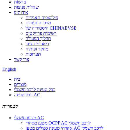
חֲדָשׁוֹת
שאלות נפוצות
אודותינו
פילוסופיה תאגידית
מרכז התעודות
היסטוריה של CHINAEVSE
רשימות פרויקטים
תהליך הפעולה
דיאגרמת ציוד
מחקר ופיתוח
תערוכות
צרו קשר
English
בַּיִת
מוצרים
כבל טעינה לרכב חשמלי
כבל טעינה AC
קטגוריות
מטען חשמלי AC
מטען מסחרי OCPP AC לרכב חשמלי
אקדחי טעינה כפולים מטען AC לרכב חשמלי