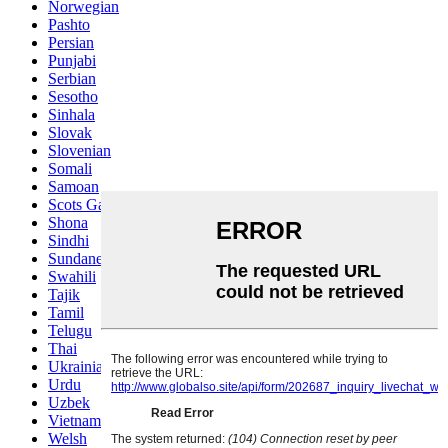
Norwegian
Pashto
Persian
Punjabi
Serbian
Sesotho
Sinhala
Slovak
Slovenian
Somali
Samoan
Scots Gaelic
Shona
Sindhi
Sundanese
Swahili
Tajik
Tamil
Telugu
Thai
Ukrainian
Urdu
Uzbek
Vietnamese
Welsh