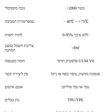
<2000 מטר
גובה מקסימלי
﹣40℃ ~ +75℃
טמפרטורת הסביבה
0-95% ללא עיבוי
לחות יחסית
צריכת חשמל במצב
<8W
המתנה
פלסטיק תרמי UL94 V0
חומר מעטפת
סגסוגת נחושת, ציפוי כסף או ניקל
פין ליצירת קשר
גומי או גומי סיליקון
אטם איטום
TPU/TPE
נדן כבלים