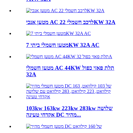
מטען אנכי AC לרכב חשמלי 22KW 32A
מטען חשמלי ביתי 7KW 32A AC
מטען חשמלי AC 44KW תלת פאזי כפול
32A
103kw 163kw 223kw 283kw שלושה
אקדחי טעינה DC מהיר...