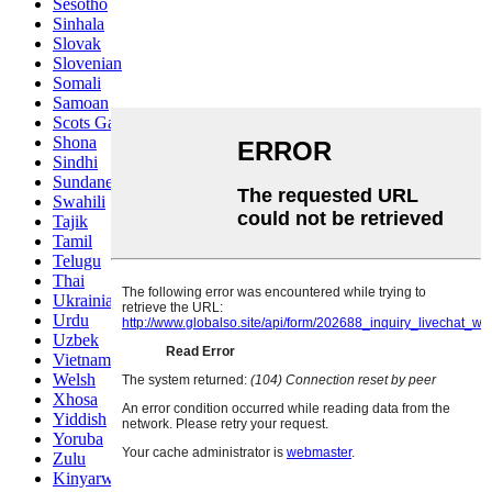
Sesotho
Sinhala
Slovak
Slovenian
Somali
Samoan
Scots Gaelic
Shona
Sindhi
Sundanese
Swahili
Tajik
Tamil
Telugu
Thai
Ukrainian
Urdu
Uzbek
Vietnamese
Welsh
Xhosa
Yiddish
Yoruba
Zulu
Kinyarwanda