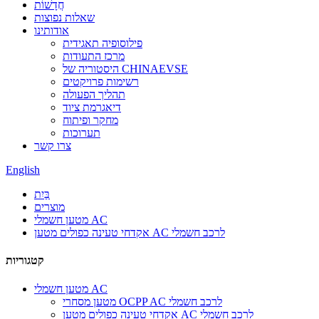
חֲדָשׁוֹת
שאלות נפוצות
אודותינו
פילוסופיה תאגידית
מרכז התעודות
היסטוריה של CHINAEVSE
רשימות פרויקטים
תהליך הפעולה
דיאגרמת ציוד
מחקר ופיתוח
תערוכות
צרו קשר
English
בַּיִת
מוצרים
מטען חשמלי AC
אקדחי טעינה כפולים מטען AC לרכב חשמלי
קטגוריות
מטען חשמלי AC
מטען מסחרי OCPP AC לרכב חשמלי
אקדחי טעינה כפולים מטען AC לרכב חשמלי