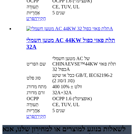
OCPP 1.6 (אופציונלי)
OCPP
CE, TUV, UL
תְעוּדָה
5 שנים
אַחֲרָיוּת
חֲקִירָה
פְּרָט
מטען חשמלי AC 44KW תלת פאזי כפול
32A
מטען חשמלי AC של
CHINAEVSE™️44KW תלת פאזי
שם הפריט
כפול 32A
כבל או שקע GB/T, IEC62196-2
סוג פלט
(סוג 1/סוג 2)
400 וולט ± 10%
מתח מדורג
32A+32A
זרם מדורג
OCPP 1.6 (אופציונלי)
OCPP
CE, TUV, UL
תְעוּדָה
5 שנים
אַחֲרָיוּת
חֲקִירָה
פְּרָט
לשאלות בנוגע למוצרים או למחירון שלנו, אנא