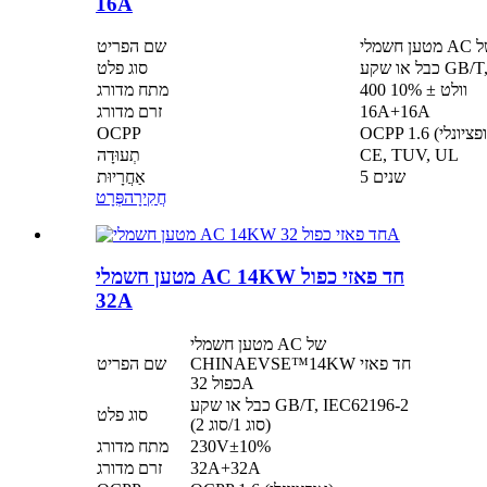
16A
שם הפריט
סוג פלט
400 וולט ± 10%
מתח מדורג
16A+16A
זרם מדורג
OCPP
CE, TUV, UL
תְעוּדָה
5 שנים
אַחֲרָיוּת
חֲקִירָה
פְּרָט
מטען חשמלי AC 14KW חד פאזי כפול
32A
מטען חשמלי AC של
CHINAEVSE™️14KW חד פאזי
שם הפריט
כפול 32A
כבל או שקע GB/T, IEC62196-2
סוג פלט
(סוג 1/סוג 2)
230V±10%
מתח מדורג
32A+32A
זרם מדורג