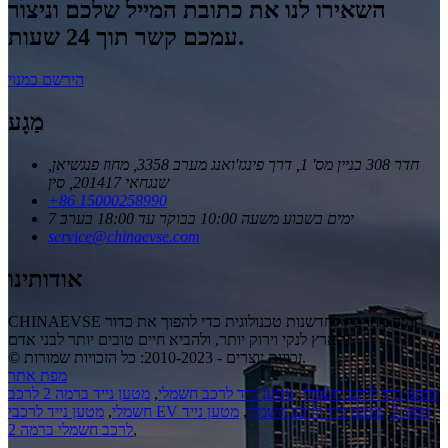
השאירו לנו את כתובת המייל שלכם וניצור
עמכם קשר תוך 24 שעות.
הירשם כמנוי
מַגָע
חדר 308 בניין מס' 1, דרך פינגז'ואנג מערב 3358, מחוז פנגשיאן,
שנגחאי 201417, סין
+86 15000258990
7 ימים בשבוע משעה 10:00 בבוקר עד 18:00 בערב
service@chinaevse.com
אודותינו
CHINAEVSE תהיה מחויבת לחדשנות טכנולוגית כדי להפוך את כדור
הארץ לנקי וירוק יותר, ולהביא חיים טובים יותר לבני אדם!
© זכויות יוצרים - 2010-2023: כל הזכויות שמורות.
מפת אתר
מטען נייד לרכב חשמלי
,
מטען נייד לרכב חשמלי
,
מטען נייד ברמה 2 לרכב
מטען נייד לרכבי EV מסוג 2
,
מטען נייד לרכב חשמלי
,
מטען נייד
חשמלי
,
,
לרכב חשמלי ברמה 2