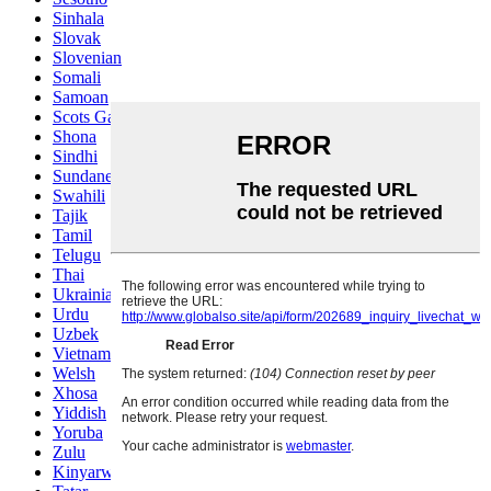
Sinhala
Slovak
Slovenian
Somali
Samoan
Scots Gaelic
Shona
Sindhi
Sundanese
Swahili
Tajik
Tamil
Telugu
Thai
Ukrainian
Urdu
Uzbek
Vietnamese
Welsh
Xhosa
Yiddish
Yoruba
Zulu
Kinyarwanda