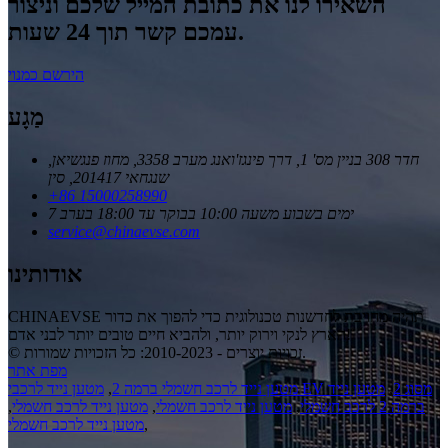
השאירו לנו את כתובת המייל שלכם וניצור
עמכם קשר תוך 24 שעות.
הירשם כמנוי
מַגָע
חדר 308 בניין מס' 1, דרך פינגז'ואנג מערב 3358, מחוז פנגשיאן,
שנגחאי 201417, סין
+86 15000258990
7 ימים בשבוע משעה 10:00 בבוקר עד 18:00 בערב
service@chinaevse.com
אודותינו
CHINAEVSE תהיה מחויבת לחדשנות טכנולוגית כדי להפוך את כדור
הארץ לנקי וירוק יותר, ולהביא חיים טובים יותר לבני אדם!
© זכויות יוצרים - 2010-2023: כל הזכויות שמורות.
מפת אתר
מטען נייד לרכבי EV מסוג 2
,
מטען נייד
מטען נייד לרכב חשמלי ברמה 2
,
ברמה 2 לרכב חשמלי
,
מטען נייד לרכב חשמלי
,
מטען נייד לרכב חשמלי
,
,
מטען נייד לרכב חשמלי