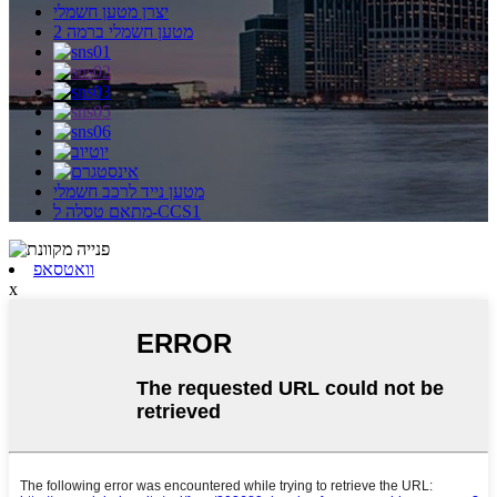
יצרן מטען חשמלי
מטען חשמלי ברמה 2
מטען נייד לרכב חשמלי
מתאם טסלה ל-CCS1
וואטסאפ
x