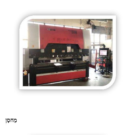
מַחסָן