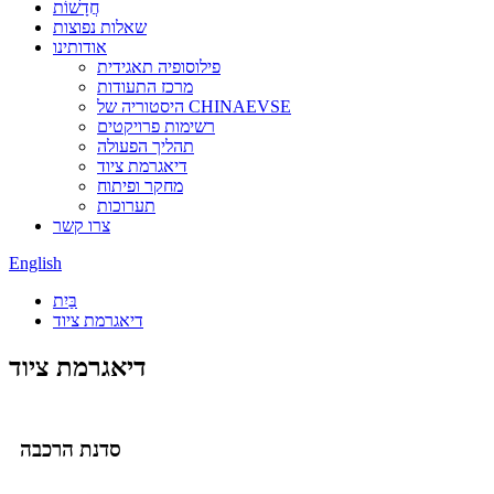
חֲדָשׁוֹת
שאלות נפוצות
אודותינו
פילוסופיה תאגידית
מרכז התעודות
היסטוריה של CHINAEVSE
רשימות פרויקטים
תהליך הפעולה
דיאגרמת ציוד
מחקר ופיתוח
תערוכות
צרו קשר
English
בַּיִת
דיאגרמת ציוד
דיאגרמת ציוד
סדנת הרכבה