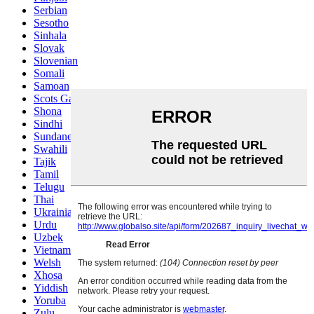
Serbian
Sesotho
Sinhala
Slovak
Slovenian
Somali
Samoan
Scots Gaelic
Shona
Sindhi
Sundanese
Swahili
Tajik
Tamil
Telugu
Thai
Ukrainian
Urdu
Uzbek
Vietnamese
Welsh
Xhosa
Yiddish
Yoruba
Zulu