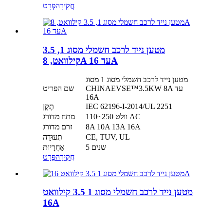
חֲקִירָה
פְּרָט
מטען נייד לרכב חשמלי מסוג 1, 3.5
קילוואט, 8A עד 16A
מטען נייד לרכב חשמלי מסוג 1 מסוג
CHINAEVSE™️3.5KW 8A עד
שם הפריט
16A
IEC 62196-I-2014/UL 2251
תֶקֶן
110~250 וולט AC
מתח מדורג
8A 10A 13A 16A
זרם מדורג
CE, TUV, UL
תְעוּדָה
5 שנים
אַחֲרָיוּת
חֲקִירָה
פְּרָט
מטען נייד לרכב חשמלי מסוג 1 3.5 קילוואט
16A