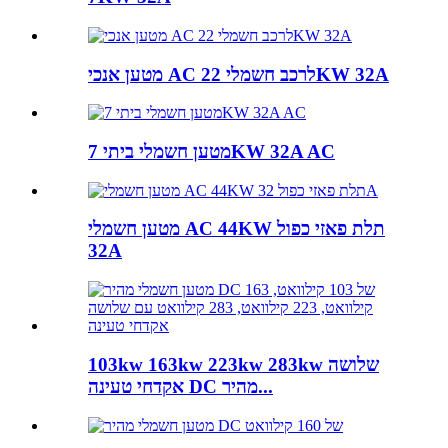
מטען אנכי AC לרכב חשמלי 22KW 32A
מטען חשמלי ביתי 7KW 32A AC
מטען חשמלי AC 44KW תלת פאזי כפול
32A
103kw 163kw 223kw 283kw שלושה
אקדחי טעינה DC מהיר...