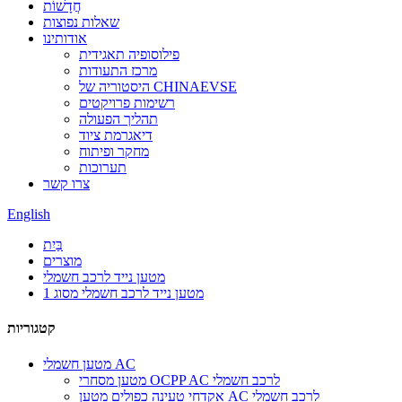
חֲדָשׁוֹת
שאלות נפוצות
אודותינו
פילוסופיה תאגידית
מרכז התעודות
היסטוריה של CHINAEVSE
רשימות פרויקטים
תהליך הפעולה
דיאגרמת ציוד
מחקר ופיתוח
תערוכות
צרו קשר
English
בַּיִת
מוצרים
מטען נייד לרכב חשמלי
מטען נייד לרכב חשמלי מסוג 1
קטגוריות
מטען חשמלי AC
מטען מסחרי OCPP AC לרכב חשמלי
אקדחי טעינה כפולים מטען AC לרכב חשמלי