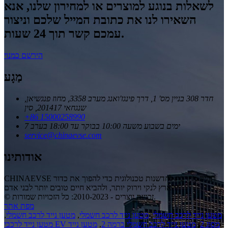
לשאלות בנוגע למוצרים או למחירון שלנו, אנא
השאירו לנו את כתובת המייל שלכם וניצור
עמכם קשר תוך 24 שעות.
הירשם כמנוי
מַגָע
חדר 308 בניין מס' 1, דרך פינגז'ואנג מערב 3358, מחוז פנגשיאן,
שנגחאי 201417, סין
+86 15000258990
7 ימים בשבוע משעה 10:00 בבוקר עד 18:00 בערב
service@chinaevse.com
אודותינו
CHINAEVSE תהיה מחויבת לחדשנות טכנולוגית כדי להפוך את כדור
הארץ לנקי וירוק יותר, ולהביא חיים טובים יותר לבני אדם!
© זכויות יוצרים - 2010-2023: כל הזכויות שמורות.
מפת אתר
מטען נייד לרכב חשמלי
,
מטען נייד לרכב חשמלי
,
מטען נייד לרכב חשמלי
,
מטען נייד לרכבי EV מסוג 2
,
מטען נייד לרכב חשמלי ברמה 2
,
מטען נייד