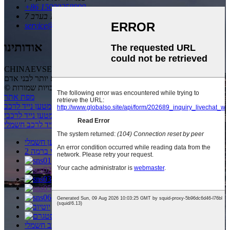
+86 15000258990
7 ימים בשבוע משעה 10:00 בבוקר עד 18:00 בערב
service@chinaevse.com
אודותינו
CHINAEVSE תהיה מחויבת לחדשנות טכנולוגית כדי להפוך את כדור
הארץ לנקי וירוק יותר, ולהביא חיים טובים יותר לבני אדם!
© זכויות יוצרים - 2010-2023: כל הזכויות שמורות.
מפת אתר
מטען נייד לרכב חשמלי ברמה 2
,
מטען נייד לרכב חשמלי
,
מטען נייד לרכב
מטען נייד לרכבי EV מסוג 2
,
חשמלי
,
מטען נייד ברמה 2 לרכב חשמלי
,
,
מטען נייד לרכב חשמלי
יצרן מטען חשמלי
מטען חשמלי ברמה 2
מטען נייד לרכב חשמלי