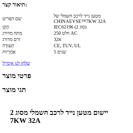
תיאור קצר:
מטען נייד לרכב חשמלי של
שם הפריט
CHINAEVSE™️7KW 32A
IEC62196 (סוג 2)
תֶקֶן
250 וולט AC
מתח מדורג
32א
זרם מדורג
CE, TUV, UL
תְעוּדָה
5 שנים
אַחֲרָיוּת
שלחו לנו אימייל
פרטי מוצר
תגי מוצר
יישום מטען נייד לרכב חשמלי מסוג 2
7KW 32A