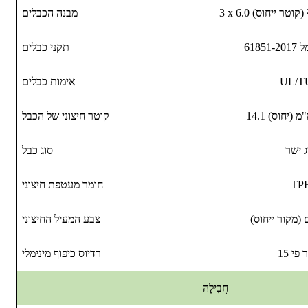
מבנה הכבלים
618
תקני כבלים
UL/T
אימות כבלים
קוטר חיצוני של הכבל
ג ישר
סוג כבל
TP
חומר מעטפת חיצוני
(מקור ייחוס)
צבע המעיל החיצוני
פי 15
רדיוס כיפוף מינימלי
חֲבִילָה