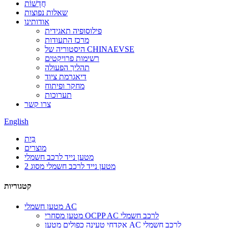
חֲדָשׁוֹת
שאלות נפוצות
אודותינו
פילוסופיה תאגידית
מרכז התעודות
היסטוריה של CHINAEVSE
רשימות פרויקטים
תהליך הפעולה
דיאגרמת ציוד
מחקר ופיתוח
תערוכות
צרו קשר
English
בַּיִת
מוצרים
מטען נייד לרכב חשמלי
מטען נייד לרכב חשמלי מסוג 2
קטגוריות
מטען חשמלי AC
מטען מסחרי OCPP AC לרכב חשמלי
אקדחי טעינה כפולים מטען AC לרכב חשמלי