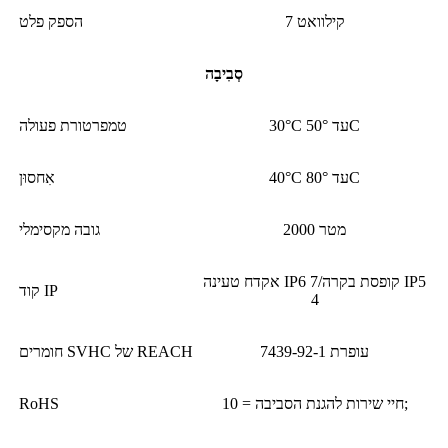
7 קילוואט
הספק פלט
סְבִיבָה
30°C עד 50°C
טמפרטורת פעולה
40°C עד 80°C
אִחסוּן
2000 מטר
גובה מקסימלי
אקדח טעינה IP6 7/קופסת בקרה IP5
קוד IP
4
עופרת 7439-92-1
חומרים SVHC של REACH
חיי שירות להגנת הסביבה = 10;
RoHS