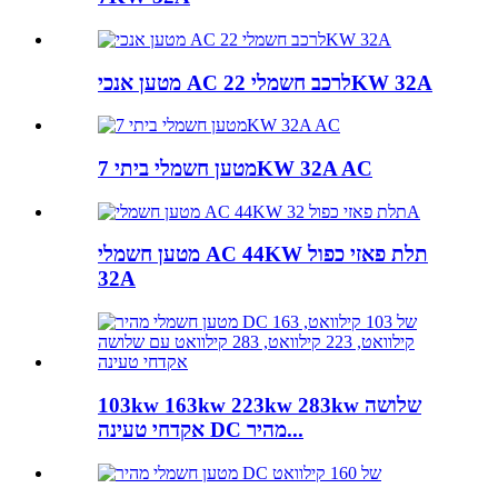
מטען אנכי AC לרכב חשמלי 22KW 32A
מטען חשמלי ביתי 7KW 32A AC
מטען חשמלי AC 44KW תלת פאזי כפול
32A
103kw 163kw 223kw 283kw שלושה
אקדחי טעינה DC מהיר...