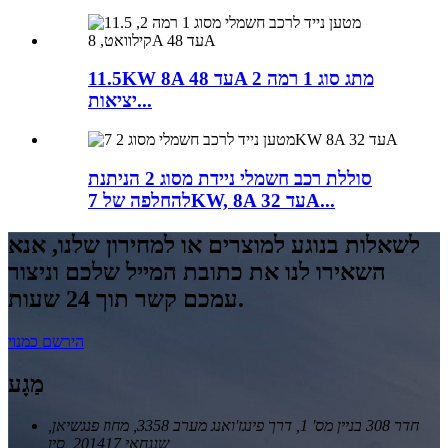
11.5KW 8A עד 48A מתג סוג 1 רמה 2
יציאות...
סוללת רכב חשמלי ניידת מסוג 2 הניתנת
להחלפה של 7KW, 8A עד 32A...
לשאלות בנוגע למוצרים או למחירון שלנו, אנא
השאירו לנו את כתובת המייל שלכם וניצור
עמכם קשר תוך 24 שעות.
הירשם כמנוי
מַגָע
חדר 308 בניין מס' 1, דרך פינגז'ואנג מערב 3358, מחוז פנגשיאן,
שנגחאי 201417, סין