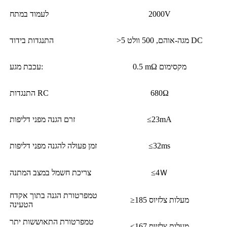
2000V
לעמוד במתח
>5 מגה-אוהם, 500 וולט DC
התנגדות בידוד
0.5 mΩ מקסימום
עכבת מגע:
680Ω
התנגדות RC
≤23mA
זרם הגנה מפני דליפות
≤32ms
זמן פעולה להגנה מפני דליפות
≤4Ｗ
צריכת חשמל במצב המתנה
טמפרטורת הגנה בתוך אקדח
≥185 מעלות צלזיוס
הטעינה
טמפרטורת התאוששות יתר
≤167 מעלות צלזיוס