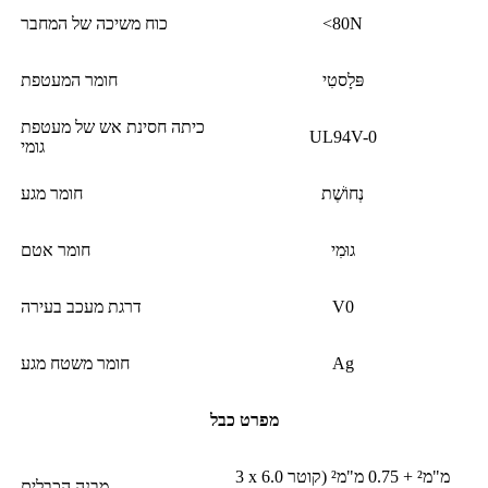
<80N
כוח משיכה של המחבר
פּלָסטִי
חומר המעטפת
כיתה חסינת אש של מעטפת
UL94V-0
גומי
נְחוֹשֶׁת
חומר מגע
גוּמִי
חומר אטם
V0
דרגת מעכב בעירה
Ag
חומר משטח מגע
מפרט כבל
3 x 6.0 מ"מ² + 0.75 מ"מ² (קוטר
מבנה הכבלים