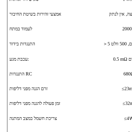
צה, אין לנתק
אמצעי זהירות בשיטת החיבור
200
לעמוד במתח
＞
התנגדות בידוד
מום
עכבת מגע:
680
התנגדות RC
≤23
זרם הגנה מפני דליפות
≤32
זמן פעולה להגנה מפני דליפות
≤4
צריכת חשמל במצב המתנה