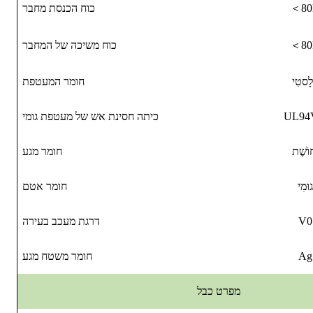
8
＜
כוח הכנסת מחבר
8
＜
כוח משיכה של המחבר
לָסטִי
חומר המעטפת
UL94
כיתה חסינת אש של מעטפת גומי
וֹשֶׁת
חומר מגע
וּמִי
חומר אטם
V0
דרגת מעכב בעירה
Ag
חומר משטח מגע
מפרט כבל