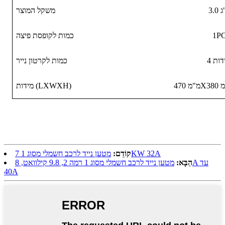
ק"ג
משקל המוצר
1P
כמות לקופסת פיצה
ידות
כמות לקרטון נייר
מידות (LXWXH)
מטען נייד לרכב חשמלי מסוג 1 7KW 32A
קוֹדֵם:
הַבָּא:
מטען נייד לרכב חשמלי מסוג 1 רמה 2, 9.8 קילוואט, 8A עד
40A