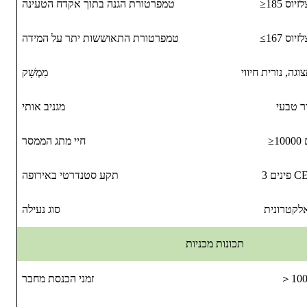
צלזיוס
טמפרטורת הגנה בתוך אקדח הטעינה
צלזיוס
טמפרטורת התאוששות יתר על המידה
מִמְשָׁק
ר טבעי
מגניב אותי
ם
חיי מתג הממסר
CEE 3
תקע סטנדרטי באירופה
אלקטרונית
סוג נעילה
תכונות מכניות
10
＞
זמני הכנסת מחבר