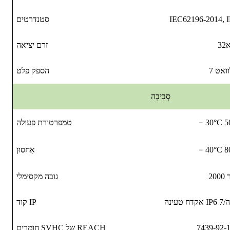
IEC62196-2014, 
סטנדרטים
3א
זרם יציאה
לוואט
הספק פלט
סְבִיבָה
﹣
טמפרטורת פעולה
﹣
אִחסוּן
ר
גובה מקסימלי
קוד IP
חומרים SVHC של REACH